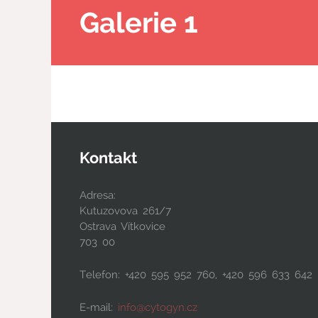
Galerie 1
Kontakt
Adresa:
Kutuzovova 261/7
Ostrava Vítkovice
703 00
Telefon: +420 595 952 760, +420 596 633 642
E-mail:
info@cytogyn.cz